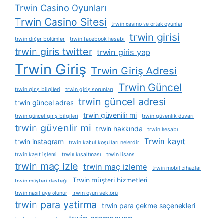
Trwin Casino Oyunları
Trwin Casino Sitesi
trwin casino ve ortak oyunlar
trwin girisi
trwin diğer bölümler
trwin facebook hesabı
trwin giris twitter
trwin giris yap
Trwin Giriş
Trwin Giriş Adresi
Trwin Güncel
trwin giriş bilgileri
trwin giriş sorunları
trwin güncel adresi
trwin güncel adres
trwin güvenilir mi
trwin güncel giriş bilgileri
trwin güvenlik duvarı
trwin güvenlir mi
trwin hakkında
trwin hesabı
Trwin kayıt
trwin instagram
trwin kabul koşulları nelerdir
trwin kayıt i̇şlemi
trwin kısaltması
trwin lisans
trwin maç izle
trwin maç izleme
trwin mobil cihazlar
Trwin müşteri hizmetleri
trwin müşteri desteği
trwin nasıl üye olunur
trwin oyun sektörü
trwin para yatirma
trwin para çekme seçenekleri
trwin promosyon