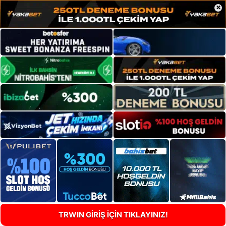
×
TRWIN GİRİŞ İÇİN TIKLAYINIZ!