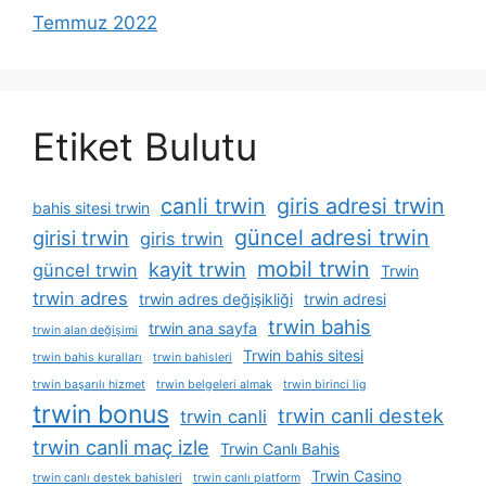
Temmuz 2022
Etiket Bulutu
canli trwin
giris adresi trwin
bahis sitesi trwin
güncel adresi trwin
girisi trwin
giris trwin
mobil trwin
kayit trwin
güncel trwin
Trwin
trwin adres
trwin adres değişikliği
trwin adresi
trwin bahis
trwin ana sayfa
trwin alan değişimi
Trwin bahis sitesi
trwin bahis kuralları
trwin bahisleri
trwin başarılı hizmet
trwin belgeleri almak
trwin birinci lig
trwin bonus
trwin canli destek
trwin canli
trwin canli maç izle
Trwin Canlı Bahis
Trwin Casino
trwin canlı destek bahisleri
trwin canlı platform