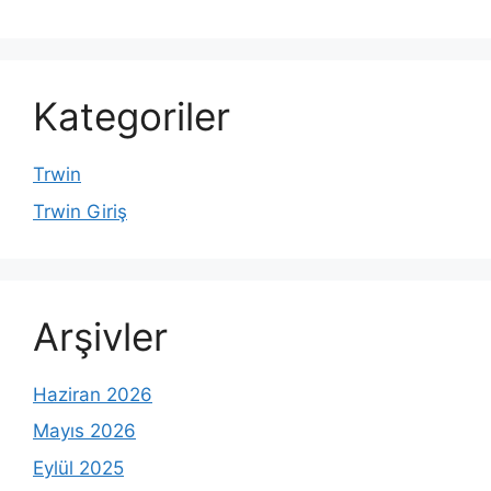
Kategoriler
Trwin
Trwin Giriş
Arşivler
Haziran 2026
Mayıs 2026
Eylül 2025