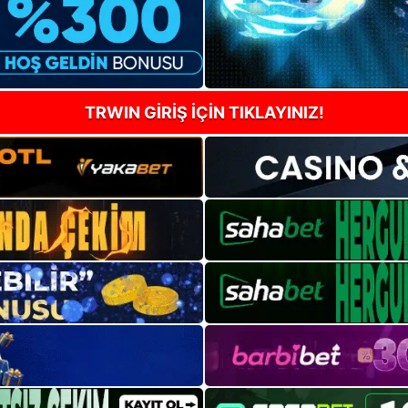
TRWIN GİRİŞ İÇİN TIKLAYINIZ!