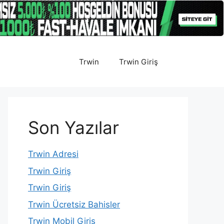
Trwin
Trwin Giriş
Son Yazılar
Trwin Adresi
Trwin Giriş
Trwin Giriş
Trwin Ücretsiz Bahisler
Trwin Mobil Giriş