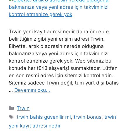
Trwin yeni kayıt adresi nedir daha önce de
belirttiğimiz gibi yeni erişim adresi Trwin.
Elbette, artık o adresin nerede olduğuna
bakmanıza veya yeni adres için takviminizi
kontrol etmenize gerek yok. Web sitemiz bu
konuda her türlü alışverişi sunmaktadır. Lütfen
en son resmi adres için sitemizi kontrol edin.
Sitemiz sadece Trwin değil, tüm yurt dışı bahis
…
Devamını oku…
Kategoriler
Trwin
Etiketler
trwin bahis güvenilir mi
,
trwin bonus
,
trwin
yeni kayıt adresi nedir