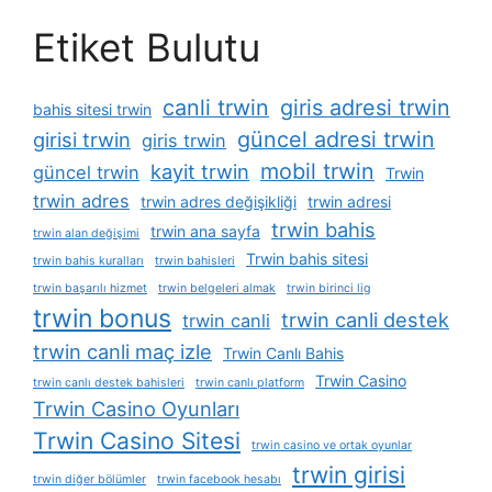
Etiket Bulutu
canli trwin
giris adresi trwin
bahis sitesi trwin
güncel adresi trwin
girisi trwin
giris trwin
mobil trwin
kayit trwin
güncel trwin
Trwin
trwin adres
trwin adres değişikliği
trwin adresi
trwin bahis
trwin ana sayfa
trwin alan değişimi
Trwin bahis sitesi
trwin bahis kuralları
trwin bahisleri
trwin başarılı hizmet
trwin belgeleri almak
trwin birinci lig
trwin bonus
trwin canli destek
trwin canli
trwin canli maç izle
Trwin Canlı Bahis
Trwin Casino
trwin canlı destek bahisleri
trwin canlı platform
Trwin Casino Oyunları
Trwin Casino Sitesi
trwin casino ve ortak oyunlar
trwin girisi
trwin diğer bölümler
trwin facebook hesabı