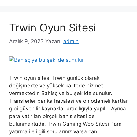
Trwin Oyun Sitesi
Aralık 9, 2023
Yazarı:
admin
Trwin oyun sitesi Trwin günlük olarak
değişmekte ve yüksek kalitede hizmet
vermektedir. Bahisçiye bu şekilde sunulur.
Transferler banka havalesi ve ön ödemeli kartlar
gibi güvenilir kaynaklar aracılığıyla yapılır. Ayrıca
para yatırılan birçok bahis sitesi de
bulunmaktadır. Trwin Gaming Web Sitesi Para
yatırma ile ilgili sorularınız varsa canlı