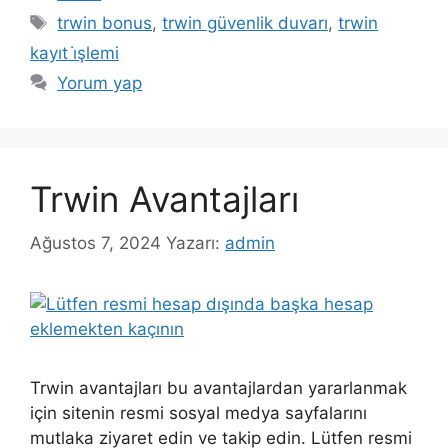
Etiketler
trwin bonus
,
trwin güvenlik duvarı
,
trwin
kayıt i̇şlemi
Yorum yap
Trwin Avantajları
Ağustos 7, 2024
Yazarı:
admin
Trwin avantajları bu avantajlardan yararlanmak
için sitenin resmi sosyal medya sayfalarını
mutlaka ziyaret edin ve takip edin. Lütfen resmi