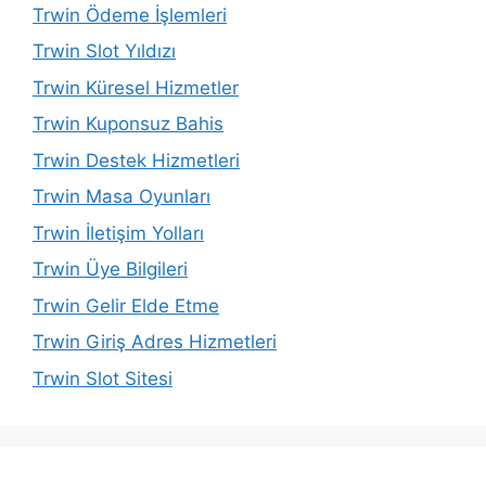
Trwin Ödeme İşlemleri
Trwin Slot Yıldızı
Trwin Küresel Hizmetler
Trwin Kuponsuz Bahis
Trwin Destek Hizmetleri
Trwin Masa Oyunları
Trwin İletişim Yolları
Trwin Üye Bilgileri
Trwin Gelir Elde Etme
Trwin Giriş Adres Hizmetleri
Trwin Slot Sitesi