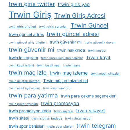
trwin giris twitter
trwin giris yap
Trwin Giriş
Trwin Giriş Adresi
Trwin Güncel
trwin giriş bilgileri
trwin giriş sorunları
trwin güncel adresi
trwin güncel adres
trwin güvenilir mi
trwin güncel giriş bilgileri
trwin güvenlik duvarı
trwin güvenlir mi
trwin hakkında
trwin hesabı
Trwin kayıt
trwin instagram
trwin kabul koşulları nelerdir
trwin kayıt i̇şlemi
trwin kısaltması
trwin lisans
trwin maç izle
trwin maç izleme
trwin mobil cihazlar
Trwin müşteri hizmetleri
trwin müşteri desteği
trwin nasıl üye olunur
trwin oyun sektörü
trwin para yatirma
trwin para çekme seçenekleri
trwin promosyon
trwin poker oyunları
trwin sikayet
trwin promosyon kodu
trwin sayfası
trwin sitesi
trwin slotları bedava
trwin slotu hesabı
trwin telegram
trwin spor bahisleri
trwin spor siteleri