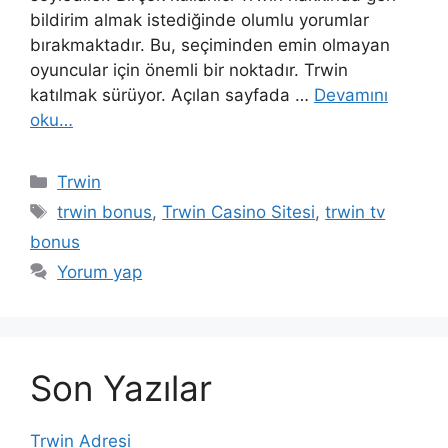
bildirim almak istediğinde olumlu yorumlar
bırakmaktadır. Bu, seçiminden emin olmayan
oyuncular için önemli bir noktadır. Trwin
katılmak sürüyor. Açılan sayfada …
Devamını
oku…
Kategoriler
Trwin
Etiketler
trwin bonus
,
Trwin Casino Sitesi
,
trwin tv
bonus
Yorum yap
Son Yazılar
Trwin Adresi