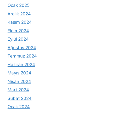
Ocak 2025
Aralık 2024
Kasım 2024
Ekim 2024
Eylül 2024
Ağustos 2024
Temmuz 2024
Haziran 2024
Mayıs 2024
Nisan 2024
Mart 2024
Şubat 2024
Ocak 2024