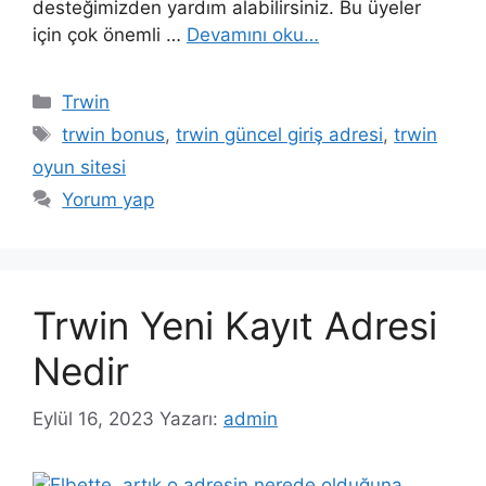
desteğimizden yardım alabilirsiniz. Bu üyeler
için çok önemli …
Devamını oku…
Kategoriler
Trwin
Etiketler
trwin bonus
,
trwin güncel giriş adresi
,
trwin
oyun sitesi
Yorum yap
Trwin Yeni Kayıt Adresi
Nedir
Eylül 16, 2023
Yazarı:
admin