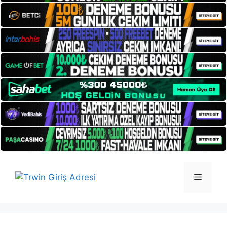
İçeriğe
atla
Menü