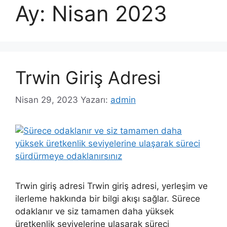
Ay:
Nisan 2023
Trwin Giriş Adresi
Nisan 29, 2023
Yazarı:
admin
Trwin giriş adresi Trwin giriş adresi, yerleşim ve
ilerleme hakkında bir bilgi akışı sağlar. Sürece
odaklanır ve siz tamamen daha yüksek
üretkenlik seviyelerine ulaşarak süreci