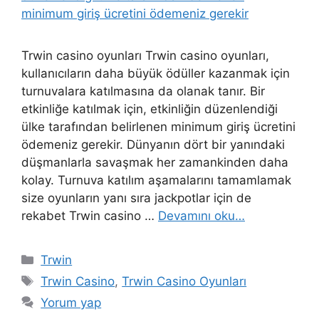
Trwin casino oyunları Trwin casino oyunları,
kullanıcıların daha büyük ödüller kazanmak için
turnuvalara katılmasına da olanak tanır. Bir
etkinliğe katılmak için, etkinliğin düzenlendiği
ülke tarafından belirlenen minimum giriş ücretini
ödemeniz gerekir. Dünyanın dört bir yanındaki
düşmanlarla savaşmak her zamankinden daha
kolay. Turnuva katılım aşamalarını tamamlamak
size oyunların yanı sıra jackpotlar için de
rekabet Trwin casino …
Devamını oku…
Kategoriler
Trwin
Etiketler
Trwin Casino
,
Trwin Casino Oyunları
Yorum yap