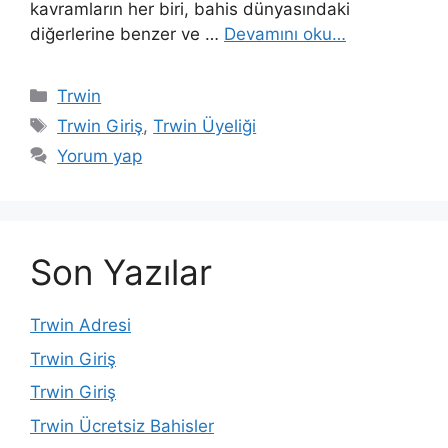
kavramların her biri, bahis dünyasındaki
diğerlerine benzer ve …
Devamını oku…
Kategoriler
Trwin
Etiketler
Trwin Giriş
,
Trwin Üyeliği
Yorum yap
Son Yazılar
Trwin Adresi
Trwin Giriş
Trwin Giriş
Trwin Ücretsiz Bahisler