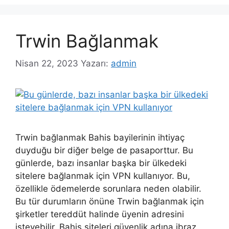
Trwin Bağlanmak
Nisan 22, 2023
Yazarı:
admin
Trwin bağlanmak Bahis bayilerinin ihtiyaç
duyduğu bir diğer belge de pasaporttur. Bu
günlerde, bazı insanlar başka bir ülkedeki
sitelere bağlanmak için VPN kullanıyor. Bu,
özellikle ödemelerde sorunlara neden olabilir.
Bu tür durumların önüne Trwin bağlanmak için
şirketler tereddüt halinde üyenin adresini
isteyebilir. Bahis siteleri güvenlik adına ibraz