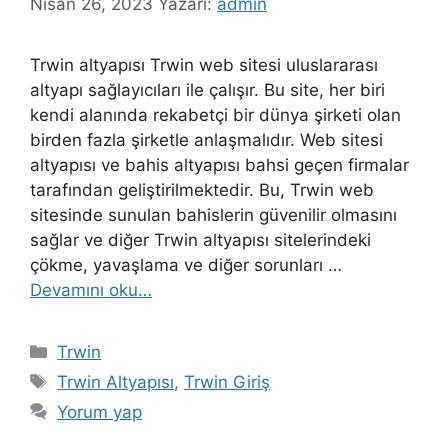
Nisan 26, 2023
Yazarı:
admin
Trwin altyapısı Trwin web sitesi uluslararası
altyapı sağlayıcıları ile çalışır. Bu site, her biri
kendi alanında rekabetçi bir dünya şirketi olan
birden fazla şirketle anlaşmalıdır. Web sitesi
altyapısı ve bahis altyapısı bahsi geçen firmalar
tarafından geliştirilmektedir. Bu, Trwin web
sitesinde sunulan bahislerin güvenilir olmasını
sağlar ve diğer Trwin altyapısı sitelerindeki
çökme, yavaşlama ve diğer sorunları …
Devamını oku…
Kategoriler
Trwin
Etiketler
Trwin Altyapısı
,
Trwin Giriş
Yorum yap