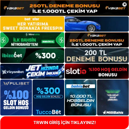
×
TRWIN GİRİŞ İÇİN TIKLAYINIZ!