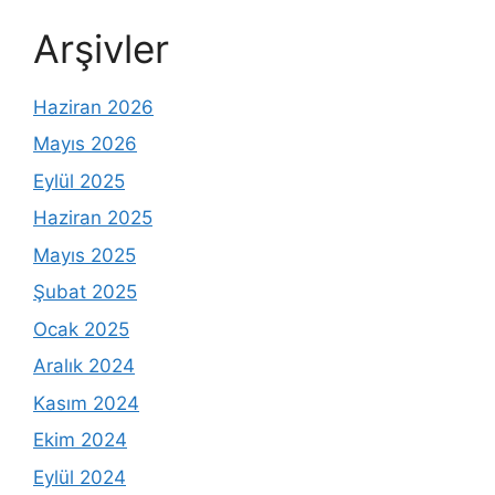
Arşivler
Haziran 2026
Mayıs 2026
Eylül 2025
Haziran 2025
Mayıs 2025
Şubat 2025
Ocak 2025
Aralık 2024
Kasım 2024
Ekim 2024
Eylül 2024