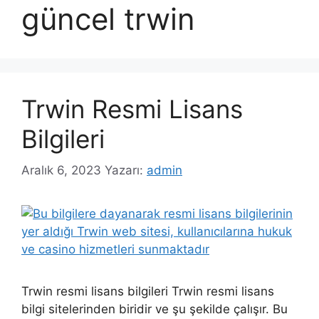
güncel trwin
Trwin Resmi Lisans
Bilgileri
Aralık 6, 2023
Yazarı:
admin
Trwin resmi lisans bilgileri Trwin resmi lisans
bilgi sitelerinden biridir ve şu şekilde çalışır. Bu