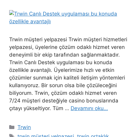
Trwin müşteri yelpazesi Trwin müşteri hizmetleri
yelpazesi, üyelerine çözüm odaklı hizmet veren
deneyimli bir ekip tarafından sağlanmaktadır.
Trwin Canlı Destek uygulaması bu konuda
özellikle avantajlı. Üyelerimize hızlı ve etkin
çözümler sunmak için kaliteli iletişim yöntemleri
kullanıyoruz. Bir sorun olsa bile çözüleceğini
biliyorum. Trwin, çözüm odaklı hizmet veren
7/24 müşteri desteğiyle casino bonuslarında
çıtayı yükseltiyor. Tüm …
Devamını oku…
Kategoriler
Trwin
Etiketler
trwin müşteri yelpazesi
,
trwin ortaklık