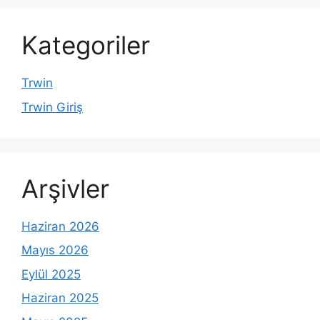
Kategoriler
Trwin
Trwin Giriş
Arşivler
Haziran 2026
Mayıs 2026
Eylül 2025
Haziran 2025