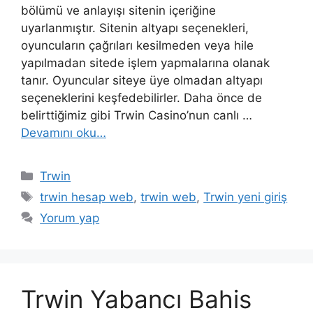
bölümü ve anlayışı sitenin içeriğine
uyarlanmıştır. Sitenin altyapı seçenekleri,
oyuncuların çağrıları kesilmeden veya hile
yapılmadan sitede işlem yapmalarına olanak
tanır. Oyuncular siteye üye olmadan altyapı
seçeneklerini keşfedebilirler. Daha önce de
belirttiğimiz gibi Trwin Casino’nun canlı …
Devamını oku…
Kategoriler
Trwin
Etiketler
trwin hesap web
,
trwin web
,
Trwin yeni giriş
Yorum yap
Trwin Yabancı Bahis