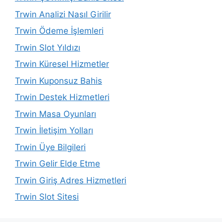
Trwin Analizi Nasıl Girilir
Trwin Ödeme İşlemleri
Trwin Slot Yıldızı
Trwin Küresel Hizmetler
Trwin Kuponsuz Bahis
Trwin Destek Hizmetleri
Trwin Masa Oyunları
Trwin İletişim Yolları
Trwin Üye Bilgileri
Trwin Gelir Elde Etme
Trwin Giriş Adres Hizmetleri
Trwin Slot Sitesi