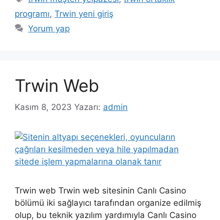
programı
,
Trwin yeni giriş
Yorum yap
Trwin Web
Kasım 8, 2023
Yazarı:
admin
Trwin web Trwin web sitesinin Canlı Casino
bölümü iki sağlayıcı tarafından organize edilmiş
olup, bu teknik yazılım yardımıyla Canlı Casino