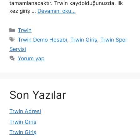
tamamlanacaktır. Trwin kaydolduğunuzda, ilk
kez giriş …
Devamını oku…
Kategoriler
Trwin
Etiketler
Trwin Demo Hesabı
,
Trwin Giriş
,
Trwin Spor
Servisi
Yorum yap
Son Yazılar
Trwin Adresi
Trwin Giriş
Trwin Giriş