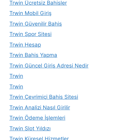
Trwin Ücretsiz Bahisler
Trwin Mobil Giriş
Trwin Güvenilir Bahis
Trwin Spor Sitesi
Trwin Hesap
Trwin Bahis Yapma
Trwin Güncel Giriş Adresi Nedir
Trwin
Trwin
Trwin Çevrimiçi Bahis Sitesi
Trwin Analizi Nasıl Girilir
Trwin Ödeme İşlemleri
Trwin Slot Yıldızı
Trwin Küresel Hizmetler