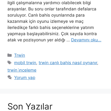
ilgili çalışmalarına yardımcı olabilecek bilgi
arayanlar. Bu soru onlar tarafından defalarca
soruluyor. Canlı bahis oyunlarında para
kazanmak için oyunu izlemeye ve maç
ilerledikçe farklı bahis seçeneklerine yatırım
yapmaya başlayabilirsiniz. Çok sayıda kontra
atak ve pozisyonun yer aldığı …
Devamını oku…
Kategoriler
Trwin
Etiketler
mobil trwin
,
trwin canlı bahis nasıl oynanır
,
trwin i̇nceleme
Yorum yap
Son Yazılar