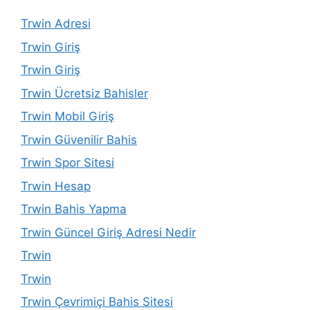
Trwin Adresi
Trwin Giriş
Trwin Giriş
Trwin Ücretsiz Bahisler
Trwin Mobil Giriş
Trwin Güvenilir Bahis
Trwin Spor Sitesi
Trwin Hesap
Trwin Bahis Yapma
Trwin Güncel Giriş Adresi Nedir
Trwin
Trwin
Trwin Çevrimiçi Bahis Sitesi