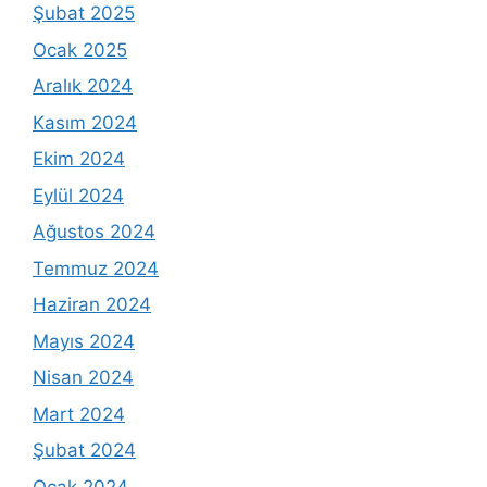
Şubat 2025
Ocak 2025
Aralık 2024
Kasım 2024
Ekim 2024
Eylül 2024
Ağustos 2024
Temmuz 2024
Haziran 2024
Mayıs 2024
Nisan 2024
Mart 2024
Şubat 2024
Ocak 2024