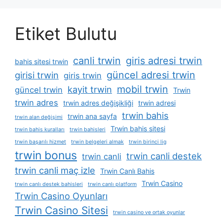
Etiket Bulutu
canli trwin
giris adresi trwin
bahis sitesi trwin
güncel adresi trwin
girisi trwin
giris trwin
mobil trwin
kayit trwin
güncel trwin
Trwin
trwin adres
trwin adres değişikliği
trwin adresi
trwin bahis
trwin ana sayfa
trwin alan değişimi
Trwin bahis sitesi
trwin bahis kuralları
trwin bahisleri
trwin başarılı hizmet
trwin belgeleri almak
trwin birinci lig
trwin bonus
trwin canli destek
trwin canli
trwin canli maç izle
Trwin Canlı Bahis
Trwin Casino
trwin canlı destek bahisleri
trwin canlı platform
Trwin Casino Oyunları
Trwin Casino Sitesi
trwin casino ve ortak oyunlar