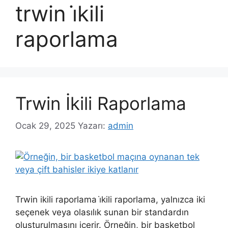
trwin i̇kili
raporlama
Trwin İkili Raporlama
Ocak 29, 2025
Yazarı:
admin
Trwin ikili raporlama i̇kili raporlama, yalnızca iki
seçenek veya olasılık sunan bir standardın
oluşturulmasını içerir. Örneğin, bir basketbol