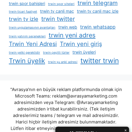
trwin telegram
trwin spor bahisleri
trwin spor siteleri
trwin tv canli maç
trwin tv canli maç izle
trwin ticari faaliyet
trwin twitter
trwin tv izle
trwin whatsapp
trwin web
trwin uygulamasının avantajları
trwin yeni adres
trwin yatırım seçenekleri
Trwin Yeni Adresi
Trwin yeni giriş
trwin üyeleri
trwin yetki gereklidir
trwin çeşitli türler
twitter trwin
Trwin üyelik
trwin şu anki adresi
"Avrasya'nın en büyük reklam platformunda olmak için
Microsoft Teams:
reklam@avrasyamarketing.com
adresimizden veya Telegram: @Avrasyamarketing
adresimizden irtibat kurabilirsiniz. (Tek iletişim
adreslerimiz teams / telegram ve mail adresimizdir.
Harici hiçbir iletişim adresimiz bulunmamaktadır.
Lütfen itibar etmeyiniz.) Türkiye yasalarına göre 7258