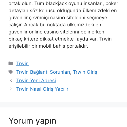
ortak olun. Tüm blackjack oyunu insanları, poker
detayları söz konusu olduğunda ülkemizdeki en
güvenilir çevrimiçi casino sitelerini seçmeye
çalışır. Ancak bu noktada ülkemizdeki en
güvenilir online casino sitelerini belirlerken
birkaç kritere dikkat etmekte fayda var. Trwin
erişilebilir bir mobil bahis portalıdır.
Kategoriler
Trwin
Etiketler
Trwin Bağlantı Sorunları
,
Trwin Giriş
Yazı
Trwin Yeni Adresi
dolaşımı
Trwin Nasıl Giriş Yapılır
Yorum yapın