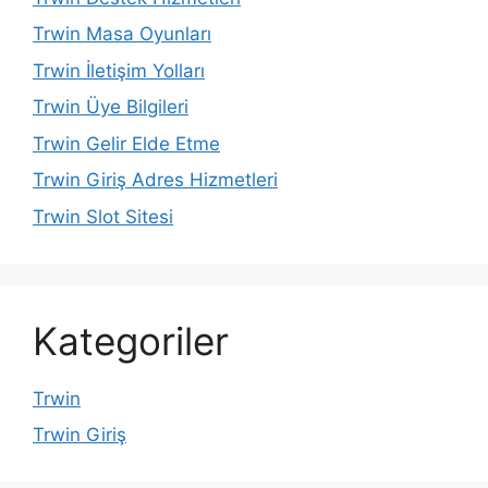
Trwin Masa Oyunları
Trwin İletişim Yolları
Trwin Üye Bilgileri
Trwin Gelir Elde Etme
Trwin Giriş Adres Hizmetleri
Trwin Slot Sitesi
Kategoriler
Trwin
Trwin Giriş