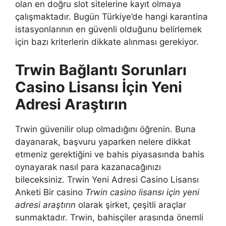
olan en doğru slot sitelerine kayıt olmaya
çalışmaktadır. Bugün Türkiye’de hangi karantina
istasyonlarının en güvenli olduğunu belirlemek
için bazı kriterlerin dikkate alınması gerekiyor.
Trwin Bağlantı Sorunları
Casino Lisansı İçin Yeni
Adresi Araştırın
Trwin güvenilir olup olmadığını öğrenin. Buna
dayanarak, başvuru yaparken nelere dikkat
etmeniz gerektiğini ve bahis piyasasında bahis
oynayarak nasıl para kazanacağınızı
bileceksiniz. Trwin Yeni Adresi Casino Lisansı
Anketi Bir casino
Trwin casino lisansı için yeni
adresi araştırın
olarak şirket, çeşitli araçlar
sunmaktadır. Trwin, bahisçiler arasında önemli