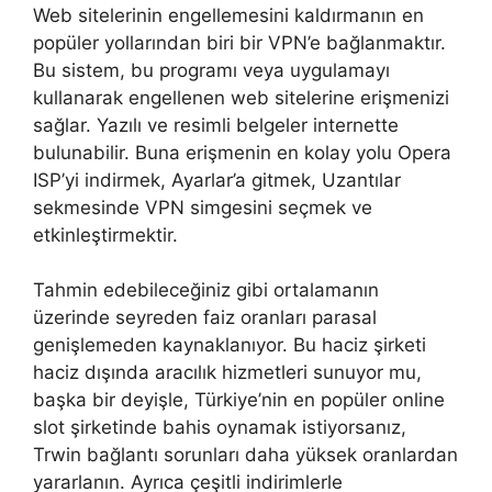
Web sitelerinin engellemesini kaldırmanın en
popüler yollarından biri bir VPN’e bağlanmaktır.
Bu sistem, bu programı veya uygulamayı
kullanarak engellenen web sitelerine erişmenizi
sağlar. Yazılı ve resimli belgeler internette
bulunabilir. Buna erişmenin en kolay yolu Opera
ISP’yi indirmek, Ayarlar’a gitmek, Uzantılar
sekmesinde VPN simgesini seçmek ve
etkinleştirmektir.
Tahmin edebileceğiniz gibi ortalamanın
üzerinde seyreden faiz oranları parasal
genişlemeden kaynaklanıyor. Bu haciz şirketi
haciz dışında aracılık hizmetleri sunuyor mu,
başka bir deyişle, Türkiye’nin en popüler online
slot şirketinde bahis oynamak istiyorsanız,
Trwin bağlantı sorunları daha yüksek oranlardan
yararlanın. Ayrıca çeşitli indirimlerle