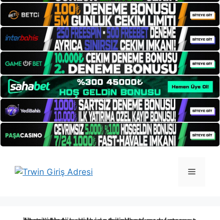
İçeriğe
atla
Menü