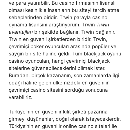
ve para yatırabilir. Bu casino firmasının lisanslı
olması kesinlikle insanların bu siteyi tercih etme
sebeplerinden biridir. Trwin parayla casino
oynama lisansını araştırıyorum. Trwin
Trwin
avantajları
bir şekilde bağlanır, Trwin bağlanır.
Trwin en güvenli şirketlerden biridir. Trwin,
çevrimiçi poker oyuncuları arasında popüler ve
saygın bir site haline geldi. Tüm blackjack oyunu
casino oyuncuları, hangi çevrimiçi blackjack
sitelerine güvenebileceklerini bilmek ister.
Buradan, birçok kazananın, son zamanlarda ilgi
odağı haline gelen ülkemizdeki en güvenilir
çevrimiçi casino sitesini sorduğu sonucuna
varabiliriz.
Türkiye’nin en güvenilir kilit şirketi pazarına
girmeyi düşünenler, doğal olarak isteyeceklerdir.
Türkiye’nin en güvenilir online casino siteleri ile