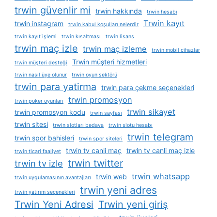
trwin güvenlir mi
trwin hakkında
trwin hesabı
Trwin kayıt
trwin instagram
trwin kabul koşulları nelerdir
trwin kayıt i̇şlemi
trwin kısaltması
trwin lisans
trwin maç izle
trwin maç izleme
trwin mobil cihazlar
Trwin müşteri hizmetleri
trwin müşteri desteği
trwin nasıl üye olunur
trwin oyun sektörü
trwin para yatirma
trwin para çekme seçenekleri
trwin promosyon
trwin poker oyunları
trwin sikayet
trwin promosyon kodu
trwin sayfası
trwin sitesi
trwin slotları bedava
trwin slotu hesabı
trwin telegram
trwin spor bahisleri
trwin spor siteleri
trwin tv canli maç
trwin tv canli maç izle
trwin ticari faaliyet
trwin twitter
trwin tv izle
trwin whatsapp
trwin web
trwin uygulamasının avantajları
trwin yeni adres
trwin yatırım seçenekleri
Trwin Yeni Adresi
Trwin yeni giriş