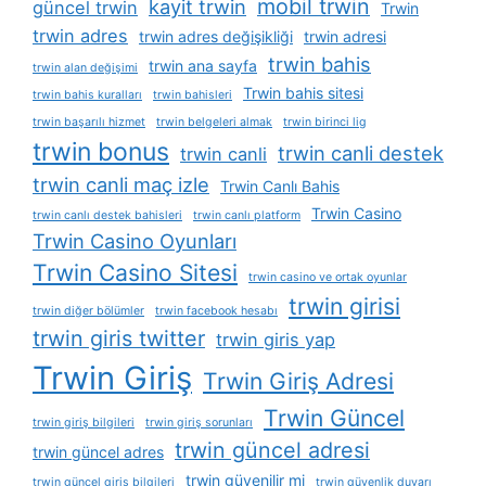
mobil trwin
kayit trwin
güncel trwin
Trwin
trwin adres
trwin adres değişikliği
trwin adresi
trwin bahis
trwin ana sayfa
trwin alan değişimi
Trwin bahis sitesi
trwin bahis kuralları
trwin bahisleri
trwin başarılı hizmet
trwin belgeleri almak
trwin birinci lig
trwin bonus
trwin canli destek
trwin canli
trwin canli maç izle
Trwin Canlı Bahis
Trwin Casino
trwin canlı destek bahisleri
trwin canlı platform
Trwin Casino Oyunları
Trwin Casino Sitesi
trwin casino ve ortak oyunlar
trwin girisi
trwin diğer bölümler
trwin facebook hesabı
trwin giris twitter
trwin giris yap
Trwin Giriş
Trwin Giriş Adresi
Trwin Güncel
trwin giriş bilgileri
trwin giriş sorunları
trwin güncel adresi
trwin güncel adres
trwin güvenilir mi
trwin güncel giriş bilgileri
trwin güvenlik duvarı