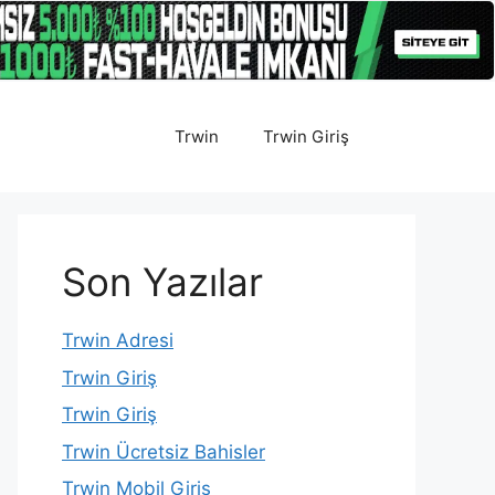
Trwin
Trwin Giriş
Son Yazılar
Trwin Adresi
Trwin Giriş
Trwin Giriş
Trwin Ücretsiz Bahisler
Trwin Mobil Giriş