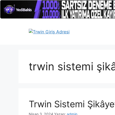
İçeriğe
atla
trwin sistemi şi
Trwin Sistemi Şikây
Nisan 3, 2024
Yazarı:
admin