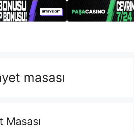
kâyet masası
et Masası