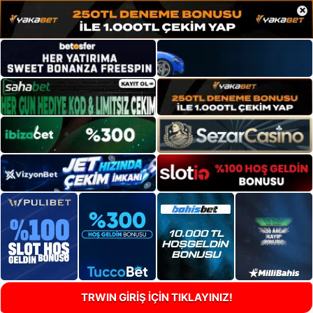
×
TRWIN GİRİŞ İÇİN TIKLAYINIZ!