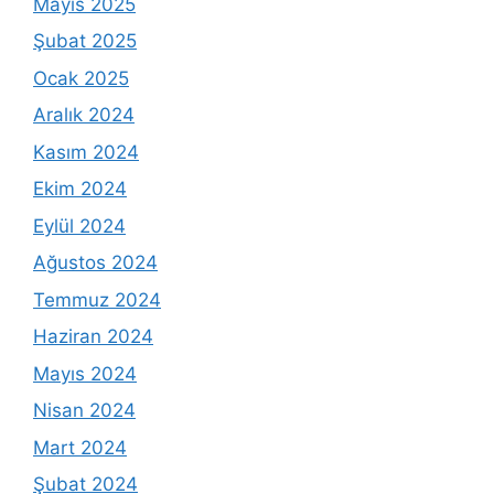
Mayıs 2025
Şubat 2025
Ocak 2025
Aralık 2024
Kasım 2024
Ekim 2024
Eylül 2024
Ağustos 2024
Temmuz 2024
Haziran 2024
Mayıs 2024
Nisan 2024
Mart 2024
Şubat 2024