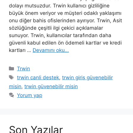
dolayı mutsuzdur. Trwin kullanıcı gizliliğine
büyük önem veriyor ve müşteri odaklı yaklaşımı
onu diğer bahis ofislerinden ayırıyor. Trwin, Asit
sözlüğünde çeşitli ilgi çekici açıklamalar
sunuyor. Trwin, kullanıcılar tarafından daha
güvenli kabul edilen ön ödemeli kartlar ve kredi
kartları …
Devamını oku…
Kategoriler
Trwin
Etiketler
trwin canli destek
,
trwin giriş güvenebilir
misin
,
trwin güvenebilir misin
Yorum yap
Son Yazılar