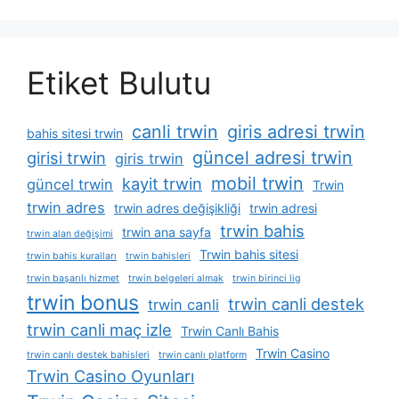
Etiket Bulutu
canli trwin
giris adresi trwin
bahis sitesi trwin
güncel adresi trwin
girisi trwin
giris trwin
mobil trwin
kayit trwin
güncel trwin
Trwin
trwin adres
trwin adres değişikliği
trwin adresi
trwin bahis
trwin ana sayfa
trwin alan değişimi
Trwin bahis sitesi
trwin bahis kuralları
trwin bahisleri
trwin başarılı hizmet
trwin belgeleri almak
trwin birinci lig
trwin bonus
trwin canli destek
trwin canli
trwin canli maç izle
Trwin Canlı Bahis
Trwin Casino
trwin canlı destek bahisleri
trwin canlı platform
Trwin Casino Oyunları