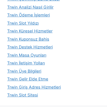
Trwin Analizi Nasıl Girilir
Trwin Ödeme İşlemleri
Trwin Slot Yıldızı
Trwin Küresel Hizmetler
Trwin Kuponsuz Bahis
Trwin Destek Hizmetleri
Trwin Masa Oyunları
Trwin İletişim Yolları
Trwin Üye Bilgileri
Trwin Gelir Elde Etme
Trwin Giriş Adres Hizmetleri
Trwin Slot Sitesi