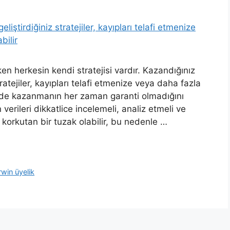
en herkesin kendi stratejisi vardır. Kazandığınız
atejiler, kayıpları telafi etmenize veya daha fazla
inde kazanmanın her zaman garanti olmadığını
verileri dikkatlice incelemeli, analiz etmeli ve
 korkutan bir tuzak olabilir, bu nedenle …
rwin üyelik